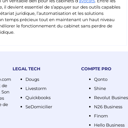
un véritable défi pour les cabinets d’
avocats
. Entre les
, il devient essentiel de s’appuyer sur des outils capables
rétariat juridique, l’automatisation et les solutions
n temps précieux tout en maintenant un haut niveau
améliorer le fonctionnement du cabinet sans perdre de
ridique.
LEGAL TECH
COMPTE PRO
e.com
Dougs
Qonto
t de
Livestorm
Shine
. Son
Quickbooks
Revolut Busines
es
e de
SeDomicilier
N26 Business
Finom
Hello Business