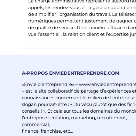
La charge administrative représente aujourd’hui 
appels, les rendez-vous et la gestion quotidienne
de simplifier l’organisation du travail. Le télésec
numériques permettent justement de gagner u
de qualité de service. Une manière efficace d’
vue l’essentiel : la relation client et l’expertise ju
A-PROPOS ENVIEDENTREPRENDRE.COM
«Envie d’entreprendre» – www.enviedentreprendr
– est le site collaboratif de partage d’expériences e
connaissances concernant le milieu de l’entreprise
slogan pourrait-être : « Du vécu plutôt que des fich
conseils ! ». Et cela sur tous les domaines du mond
l’entreprise : création, marketing, recrutement,
commercial,
finance, franchise, etc…