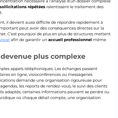
ncentration nécessaire à l’analyse d’un dossier complexe
sollicitations répétées
ralentissent le traitement des
t.
, il devient aussi difficile de répondre rapidement à
important peut avoir des conséquences directes sur la
net. C’est pourquoi de plus en plus de structures mettent
vocat
afin de garantir un
accueil professionnel
même
 devenue plus complexe
imples appels téléphoniques. Les échanges passent
laires en ligne, visioconférences ou messageries
nications demande une organisation rigoureuse pour
s agendas, les reports de rendez-vous, le suivi des clients
tils adaptés, certaines informations peuvent se perdre ou
juridique où chaque détail compte, une organisation