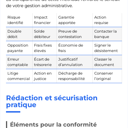
de votre gestion administrative.
Risque
Impact
Garantie
Action
identifié
financier
apportée
requise
Double
Solde
Preuve de
Contacter la
débit
débiteur
contestation
banque
Opposition
Frais fixes
Économie de
Signer le
payante
élevés
frais
désistement
Erreur
Écart de
Justificatif
Classer le
comptable
trésorerie
d’annulation
document
Litige
Action en
Décharge de
Conserver
commercial
justice
responsabilité
l’original
Rédaction et sécurisation
pratique
Éléments pour la conformité