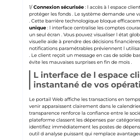
1/
Connexion sécurisée
: l accès à l espace clie
protéger les fonds . Le système demande une v
. Cette barrière technologique bloque efficaceme
unique
: l interface centralise les comptes coura
un seul écran . Vous pouvez visualiser l état glob
visuelle aide à prendre des décisions financière
notifications paramétrables préviennent l uti
. Le client reçoit un message en cas de solde ba
évite les mauvaises surprises en fin de mois .
L interface de l espace c
instantané de vos opérat
Le portail Web affiche les transactions en temps
venir apparaissent clairement dans le calendrier 
transparence renforce la confiance entre le soci
plateforme classent les dépenses par catégories 
identifiez immédiatement les postes de dépenses 
outil d analyse puissant qui remplace avantage