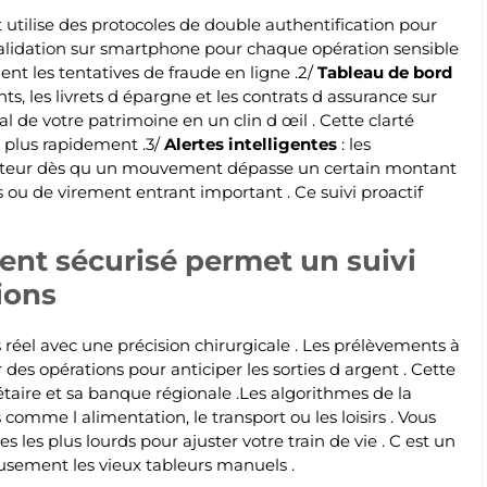
nt utilise des protocoles de double authentification pour
alidation sur smartphone pour chaque opération sensible
nt les tentatives de fraude en ligne .2/
Tableau de bord
nts, les livrets d épargne et les contrats d assurance sur
al de votre patrimoine en un clin d œil . Cette clarté
s plus rapidement .3/
Alertes intelligentes
: les
lisateur dès qu un mouvement dépasse un certain montant
s ou de virement entrant important . Ce suivi proactif
lient sécurisé permet un suivi
ions
 réel avec une précision chirurgicale . Les prélèvements à
des opérations pour anticiper les sorties d argent . Cette
étaire et sa banque régionale .Les algorithmes de la
comme l alimentation, le transport ou les loisirs . Vous
les plus lourds pour ajuster votre train de vie . C est un
usement les vieux tableurs manuels .