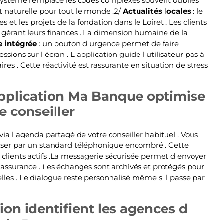
e système remplace les codes complexes souvent oubliés
 et naturelle pour tout le monde .2/
Actualités locales
: le
es et les projets de la fondation dans le Loiret . Les clients
n gérant leurs finances . La dimension humaine de la
e intégrée
: un bouton d urgence permet de faire
ions sur l écran . L application guide l utilisateur pas à
es . Cette réactivité est rassurante en situation de stress
application Ma Banque optimise
e conseiller
ia l agenda partagé de votre conseiller habituel . Vous
asser par un standard téléphonique encombré . Cette
 clients actifs .La messagerie sécurisée permet d envoyer
 assurance . Les échanges sont archivés et protégés pour
lles . Le dialogue reste personnalisé même s il passe par
tion identifient les agences d