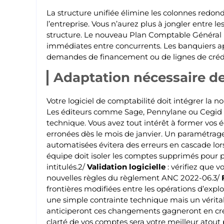
La structure unifiée élimine les colonnes redond
l’entreprise. Vous n’aurez plus à jongler entre l
structure. Le nouveau Plan Comptable Général i
immédiates entre concurrents. Les banquiers appr
demandes de financement ou de lignes de crédi
Adaptation nécessaire de
Votre logiciel de comptabilité doit intégrer la 
Les éditeurs comme Sage, Pennylane ou Cegid d
technique. Vous avez tout intérêt à former vos éq
erronées dès le mois de janvier. Un paramétrag
automatisées évitera des erreurs en cascade lors
équipe doit isoler les comptes supprimés pour 
intitulés.2/
Validation logicielle
: vérifiez que 
nouvelles règles du règlement ANC 2022-06.3/
frontières modifiées entre les opérations d’explo
une simple contrainte technique mais un véritab
anticiperont ces changements gagneront en créd
clarté de vos comptes sera votre meilleur atout