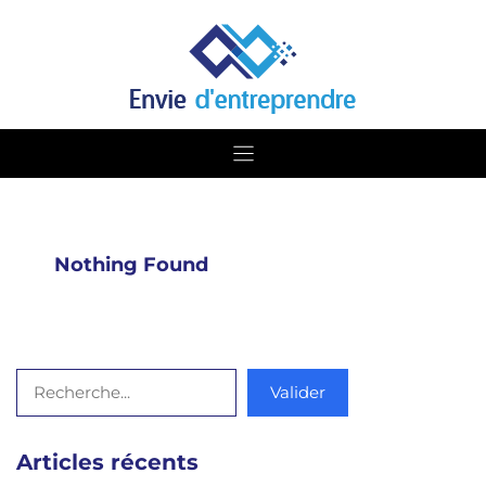
Skip
to
content
Nothing Found
Rechercher
Valider
Articles récents